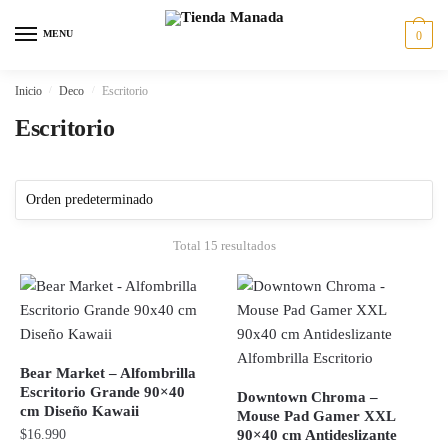
Skip
Skip
to
to
MENU
0
navigation
content
Inicio
/
Deco
/
Escritorio
Escritorio
Total 15 resultados
Bear Market – Alfombrilla
Escritorio Grande 90×40
Downtown Chroma –
cm Diseño Kawaii
Mouse Pad Gamer XXL
$
16.990
90×40 cm Antideslizante