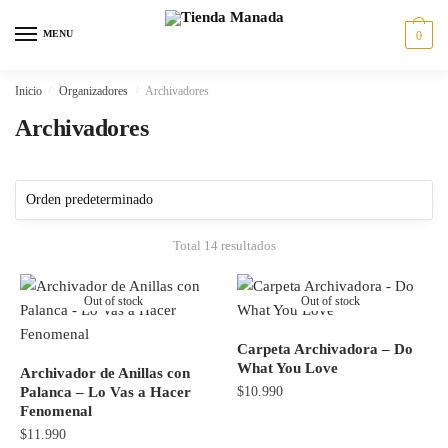
Skip
Skip
to
to
MENU
0
navigation
content
Inicio
/
Organizadores
/
Archivadores
Archivadores
Total 14 resultados
Out of stock
Out of stock
Carpeta Archivadora – Do
What You Love
Archivador de Anillas con
Palanca – Lo Vas a Hacer
$
10.990
Fenomenal
$
11.990