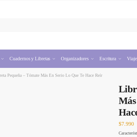
Cuadernos y Libretas
Organizadores
Escritura
Viaje
reta Pequeña – Tómate Más En Serio Lo Que Te Hace Reír
Libr
Más 
Hace
$
7.990
Característ