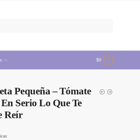
s
$
0
0
eta Pequeña – Tómate
En Serio Lo Que Te
 Reír
icas: