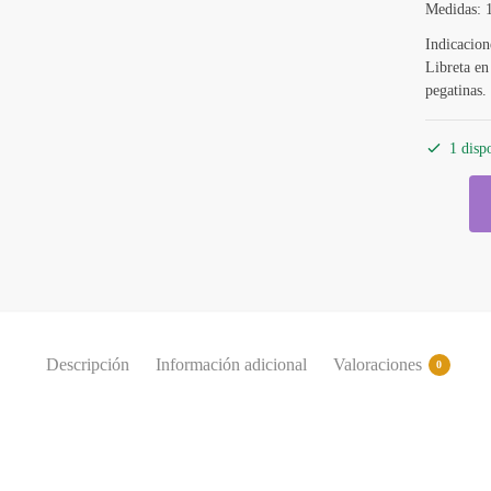
Medidas: 
Indicacion
Libreta en
pegatinas.
1 disp
Descripción
Información adicional
Valoraciones
0