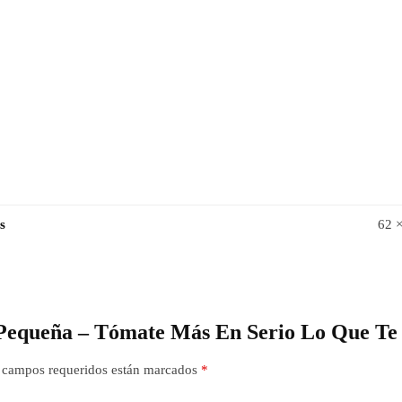
s
62 
a Pequeña – Tómate Más En Serio Lo Que Te
 campos requeridos están marcados
*