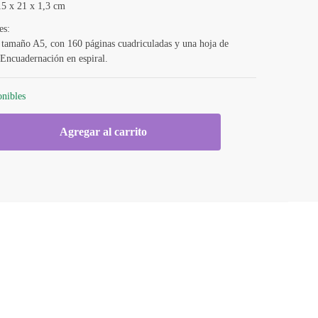
15 x 21 x 1,3 cm
es:
 tamaño A5, con 160 páginas cuadriculadas y una hoja de
 Encuadernación en espiral.
onibles
Agregar al carrito