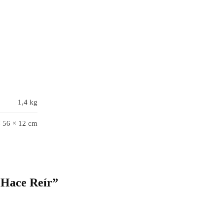
1,4 kg
× 56 × 12 cm
 Hace Reír”