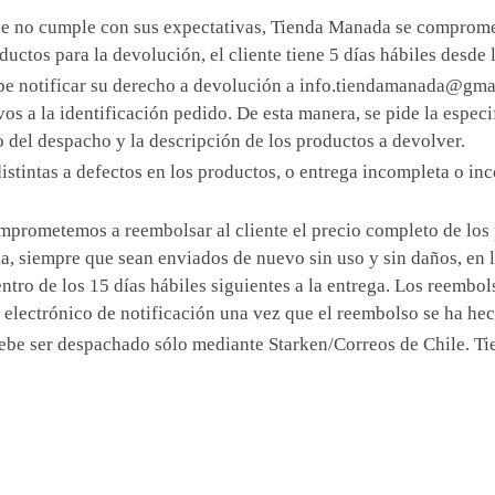
que no cumple con sus expectativas, Tienda Manada se compromet
ductos para la devolución, el cliente tiene 5 días hábiles desde
debe notificar su derecho a devolución a info.tiendamanada@gma
tivos a la identificación pedido. De esta manera, se pide la esp
 del despacho y la descripción de los productos a devolver.
istintas a defectos en los productos, o entrega incompleta o inco
omprometemos a reembolsar al cliente el precio completo de los 
ia, siempre que sean enviados de nuevo sin uso y sin daños, en
ntro de los 15 días hábiles siguientes a la entrega. Los reembol
o electrónico de notificación una vez que el reembolso se ha he
ebe ser despachado sólo mediante Starken/Correos de Chile. T