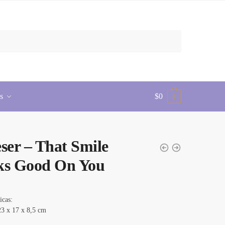
s
$
0
0
ser – That Smile
ks Good On You
icas:
23 x 17 x 8,5 cm