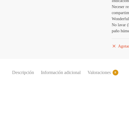
Indicacion
Neceser re
compartime
Wonderful
No lavar (
paño húmed
Agota
Descripción
Información adicional
Valoraciones
0