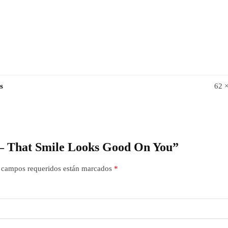
s
62 
r – That Smile Looks Good On You”
 campos requeridos están marcados
*