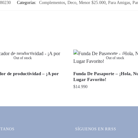
80230
Categorías:
Complementos
,
Deco
,
Menor $25.000
,
Para Amigas
,
Pa
Out of stock
Out of stock
dor de productividad – ¡A por
Funda De Pasaporte – ¡Hola, N
Lugar Favorito!
$
14.990
TANOS
SÍGUENOS EN RRSS