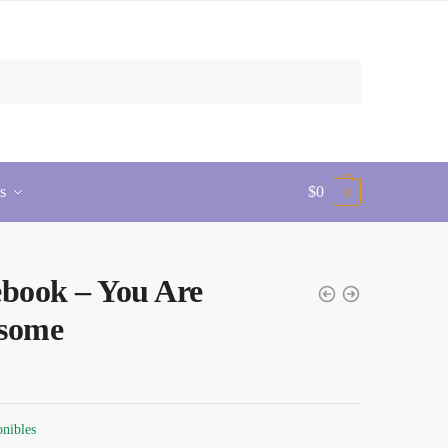
s
$
0
0
book – You Are
some
onibles