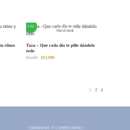
-13%
Out of stock
tu ritmo
Taza – Que cada día te pille dándolo
todo
El
El
$
13.990
$
15.990
precio
precio
original
actual
era:
es:
$15.990.
$13.990.
1
2
TÉRMINOS Y CONDICIONES