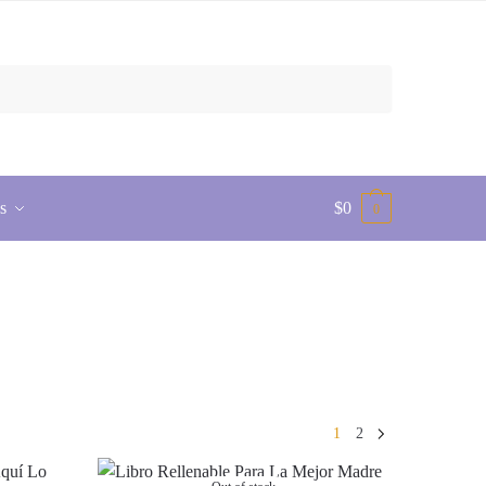
s
$
0
0
1
2