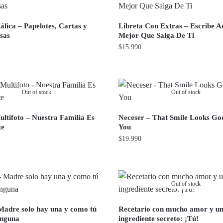
lica – Papelotes, Cartas y
Libreta Con Extras – Escribe A
sas
Mejor Que Salga De Ti
$
15.990
Out of stock
Out of stock
ltifoto – Nuestra Familia Es
Neceser – That Smile Looks G
te
You
$
19.990
Out of stock
 Madre solo hay una y como tú
Recetario con mucho amor y u
inguna
ingrediente secreto: ¡Tú!