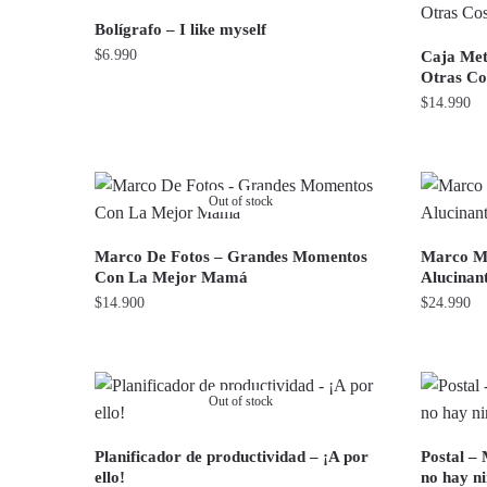
Bolígrafo – I like myself
$
6.990
Caja Metá
Otras Co
$
14.990
Out of stock
Marco De Fotos – Grandes Momentos
Marco Mu
Con La Mejor Mamá
Alucinan
$
14.900
$
24.990
Out of stock
Planificador de productividad – ¡A por
Postal –
ello!
no hay n