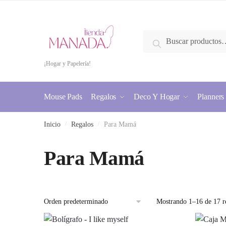
Skip
Skip
to
to
navigation
content
Buscar
Buscar
por:
¡Hogar y Papelería!
Mouse Pads
Regalos
Deco Y Hogar
Planners
Inicio
/
Regalos
/
Para Mamá
Para Mamá
Mostrando 1–16 de 17 r