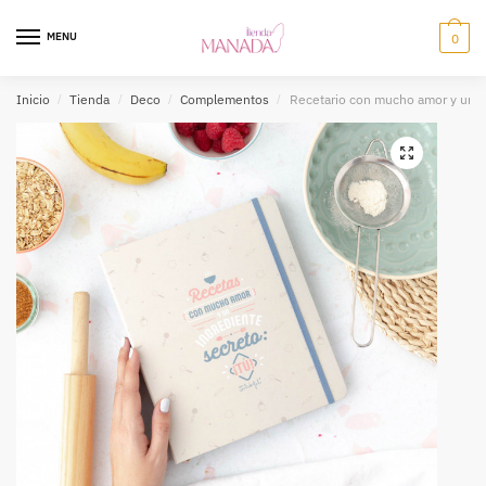
MENU
0
Inicio
/
Tienda
/
Deco
/
Complementos
/
Recetario con mucho amor y un in