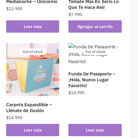
Medianoche – Unicornio
Tómate Más En Serio Lo
Que Te Hace Reír
$
12.900
$
7.990
Leer más
Agregar al carrito
Out of stock
Out of stock
Funda De Pasaporte –
¡Hola, Nuevo Lugar
Favorito!
$
14.990
Carpeta Expandible –
Llénate de Ilusión
$
14.990
Leer más
Leer más