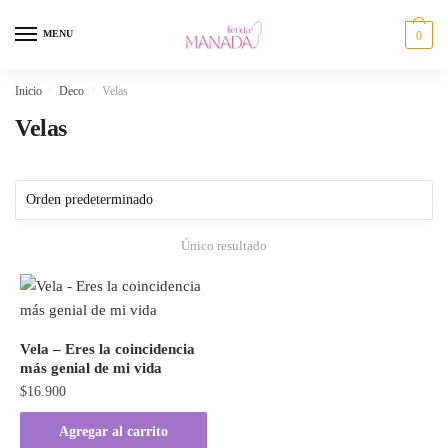
Skip
Skip
to
to
MENU
0
navigation
content
Inicio
/
Deco
/
Velas
Velas
Único resultado
Vela – Eres la coincidencia
más genial de mi vida
$
16.900
Agregar al carrito