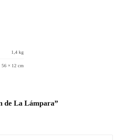
1,4 kg
× 56 × 12 cm
en de La Lámpara”