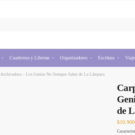
Cuadernos y Libretas
Organizadores
Escritura
Viaje
 Archivadora – Los Genios No Siempre Salen de La Lámpara
Carp
Geni
de 
$
10.900
Característ