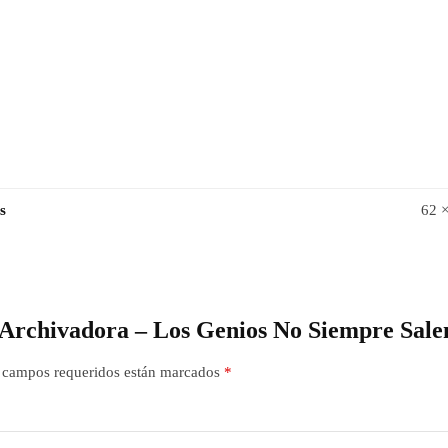
s
62 
a Archivadora – Los Genios No Siempre Sal
 campos requeridos están marcados
*