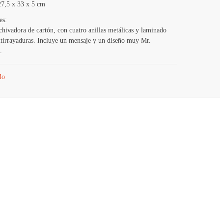
27,5 x 33 x 5 cm
es:
chivadora de cartón, con cuatro anillas metálicas y laminado
ntirrayaduras. Incluye un mensaje y un diseño muy Mr.
.
do