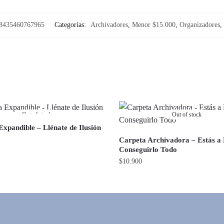
8435460767965
Categorías:
Archivadores
,
Menor $15.000
,
Organizadores
,
Out of stock
Out of stock
xpandible – Llénate de Ilusión
Carpeta Archivadora – Estás a
Conseguirlo Todo
$
10.900