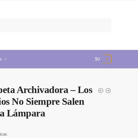
s
$
0
0
eta Archivadora – Los
os No Siempre Salen
La Lámpara
icas: