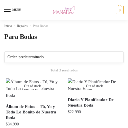
Skip
Skip
to
to
MENU
0
navigation
content
Inicio
/
Regalos
/
Para Bodas
Para Bodas
Total 3 resultados
Out of stock
Out of stock
Diario Y Planificador De
Nuestra Boda
Álbum de Fotos – Tú, Yo y
Todo Lo Bonito de Nuestra
$
22.990
Boda
$
34.990