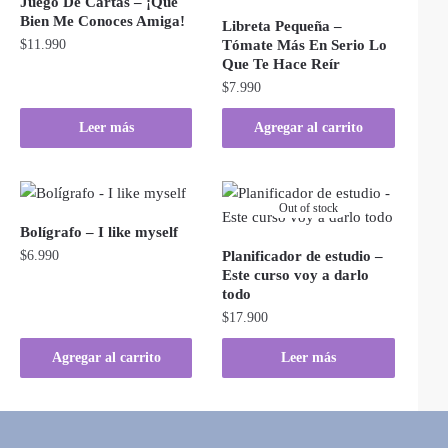
Juego De Cartas – ¡Qué
Bien Me Conoces Amiga!
Libreta Pequeña –
$
11.990
Tómate Más En Serio Lo
Que Te Hace Reír
$
7.990
Leer más
Agregar al carrito
Out of stock
Bolígrafo – I like myself
$
6.990
Planificador de estudio –
Este curso voy a darlo
todo
$
17.900
Agregar al carrito
Leer más