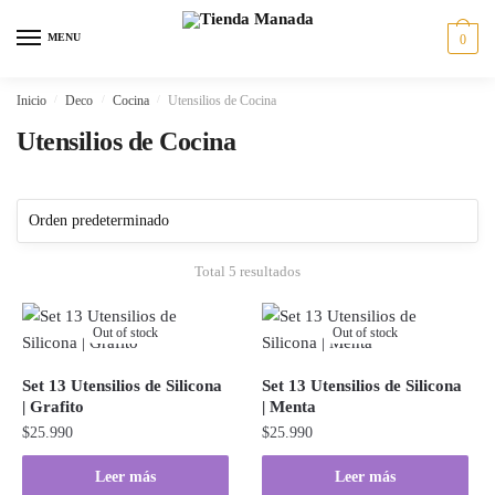
Skip
Skip
to
to
MENU
0
navigation
content
Inicio
/
Deco
/
Cocina
/
Utensilios de Cocina
Utensilios de Cocina
Total 5 resultados
Out of stock
Out of stock
Set 13 Utensilios de Silicona
Set 13 Utensilios de Silicona
| Grafito
| Menta
$
25.990
$
25.990
Leer más
Leer más