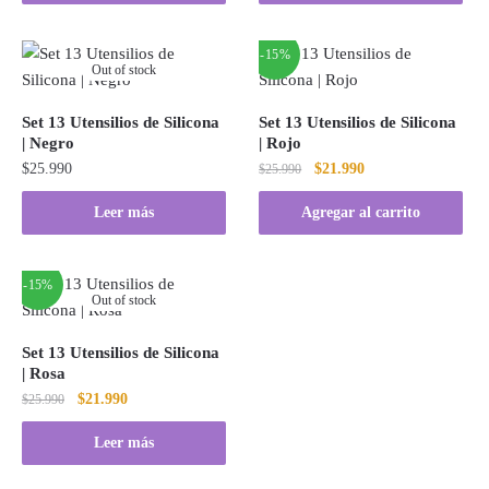
-15%
Out of stock
Set 13 Utensilios de Silicona
Set 13 Utensilios de Silicona
| Negro
| Rojo
El
El
$
25.990
$
21.990
$
25.990
precio
precio
Leer más
Agregar al carrito
original
actual
era:
es:
$25.990.
$21.990.
-15%
Out of stock
Set 13 Utensilios de Silicona
| Rosa
El
El
$
21.990
$
25.990
precio
precio
Leer más
original
actual
era:
es: