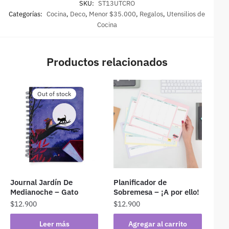
SKU:
ST13UTCRO
Categorías:
Cocina
,
Deco
,
Menor $35.000
,
Regalos
,
Utensilios de
Cocina
Productos relacionados
Out of stock
Journal Jardín De
Planificador de
Medianoche – Gato
Sobremesa – ¡A por ello!
$
12.900
$
12.900
Leer más
Agregar al carrito