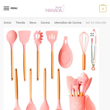
MENU
0
Inicio
/
Tienda
/
Deco
/
Cocina
/
Utensilios de Cocina
/
Set 13 Utensilios 