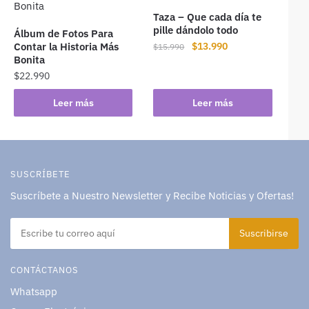
Taza – Que cada día te
pille dándolo todo
Álbum de Fotos Para
Contar la Historia Más
$
13.990
$
15.990
Bonita
$
22.990
Leer más
Leer más
SUSCRÍBETE
Suscríbete a Nuestro Newsletter y Recibe Noticias y Ofertas!
CONTÁCTANOS
Whatsapp