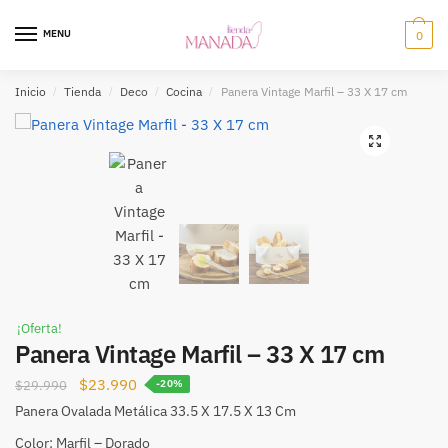
MENU
0
Inicio
/
Tienda
/
Deco
/
Cocina
/
Panera Vintage Marfil – 33 X 17 cm
🔍
¡Oferta!
Panera Vintage Marfil – 33 X 17 cm
$
23.990
$
29.990
-20%
Panera Ovalada Metálica 33.5 X 17.5 X 13 Cm
Color: Marfil – Dorado