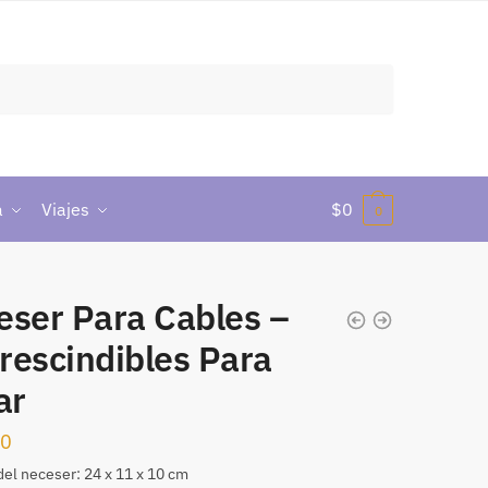
a
Viajes
$
0
0
eser Para Cables –
rescindibles Para
ar
00
el neceser: 24 x 11 x 10 cm