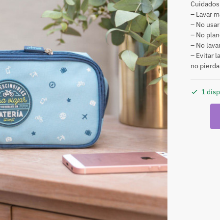
Cuidados
– Lavar m
– No usar 
– No plan
– No lava
– Evitar 
no pierda
1 dis