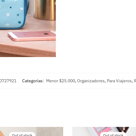
0727921
Categorías:
Menor $25.000
,
Organizadores
,
Para Viajeros
,
R
Out of stock
Out of stock