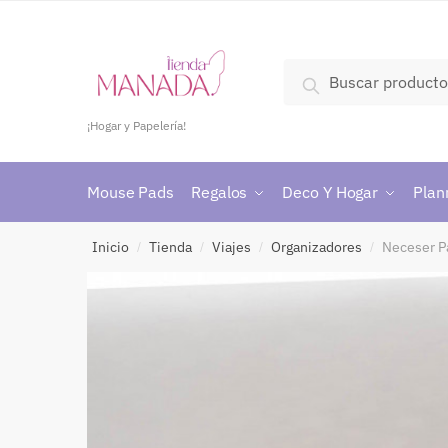
Buscar
¡Hogar y Papelería!
Mouse Pads
Regalos
Deco Y Hogar
Plan
Inicio
Tienda
Viajes
Organizadores
Neceser Pa
/
/
/
/