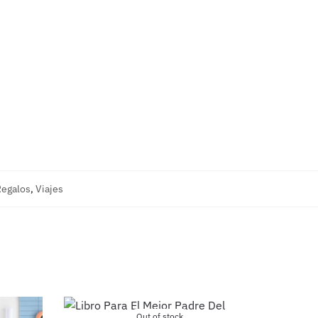
egalos
,
Viajes
Out of stock