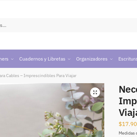
ners
Cuadernos y Libretas
Organizadores
Escritur
ra Cables – Imprescindibles Para Viajar
Nec
Imp
Viaj
$
17.9
Medidas d