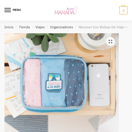
MENU
0
Inicio
/
Tienda
/
Viajes
/
Organizadores
/
Neceser Con Bolsas De Viaje – Sup