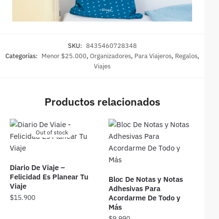
SKU:
8435460728348
Categorías:
Menor $25.000
,
Organizadores
,
Para Viajeros
,
Regalos
,
Viajes
Productos relacionados
Out of stock
Diario De Viaje –
Felicidad Es Planear Tu
Bloc De Notas y Notas
Viaje
Adhesivas Para
$
15.900
Acordarme De Todo y
Más
$
9.990