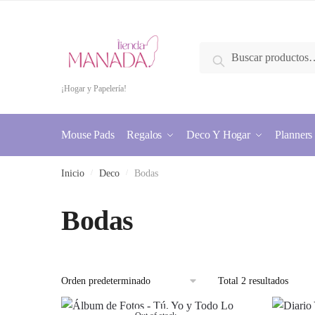
Skip
Skip
to
to
navigation
content
Buscar
Buscar
por:
¡Hogar y Papelería!
Mouse Pads
Regalos
Deco Y Hogar
Planners
Inicio
/
Deco
/
Bodas
Bodas
Total 2 resultados