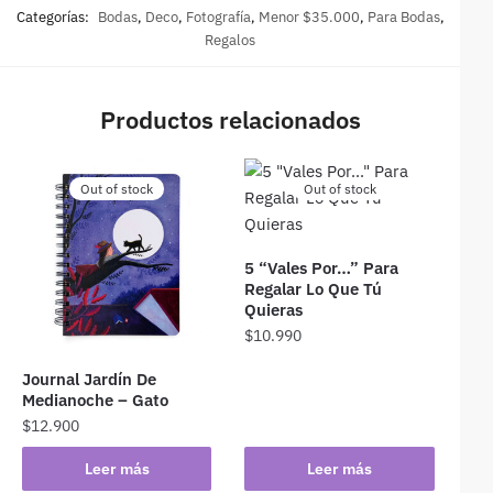
Categorías:
Bodas
,
Deco
,
Fotografía
,
Menor $35.000
,
Para Bodas
,
Regalos
Productos relacionados
Out of stock
Out of stock
5 “Vales Por…” Para
Regalar Lo Que Tú
Quieras
$
10.990
Journal Jardín De
Medianoche – Gato
$
12.900
Leer más
Leer más