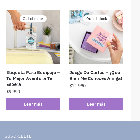
Out of stock
Out of stock
Etiqueta Para Equipaje –
Juego De Cartas – ¡Qué
Tu Mejor Aventura Te
Bien Me Conoces Amiga!
Espera
$
11.990
$
9.990
Leer más
Leer más
SUSCRÍBETE