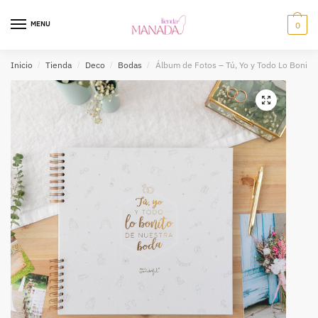
MENU
0
Inicio
/
Tienda
/
Deco
/
Bodas
/
Álbum de Fotos – Tú, Yo y Todo Lo Bonito
🔍