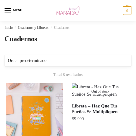
Skip
Skip
to
to
MENU
0
navigation
content
Inicio
/
Cuadernos y Libretas
/
Cuadernos
Cuadernos
Total 8 resultados
Out of stock
Libreta – Haz Que Tus
Sueños Se Multipliquen
$
9.990