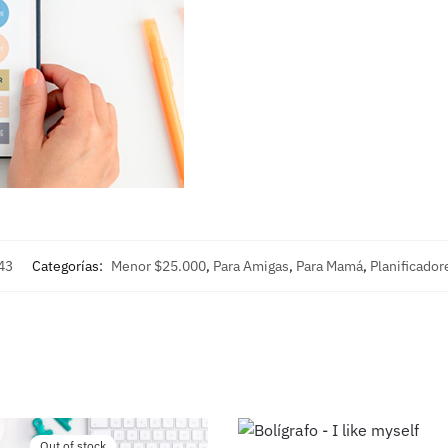
43
Categorías:
Menor $25.000
,
Para Amigas
,
Para Mamá
,
Planificador
Out of stock