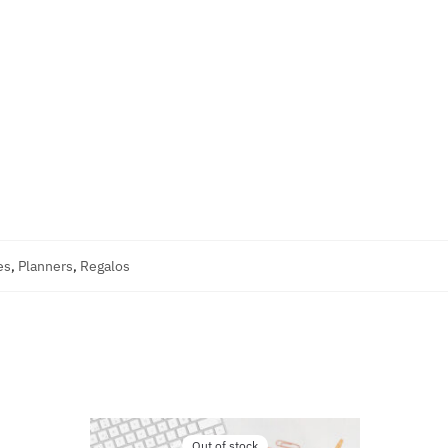
es
,
Planners
,
Regalos
Out of stock