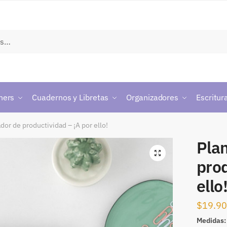
ners
Cuadernos y Libretas
Organizadores
Escritur
ador de productividad – ¡A por ello!
Plan
prod
ello
$
19.9
Medidas: