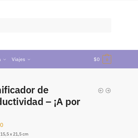
a
Viajes
$
0
0
ificador de
uctividad – ¡A por
!
00
15,5 x 21,5 cm