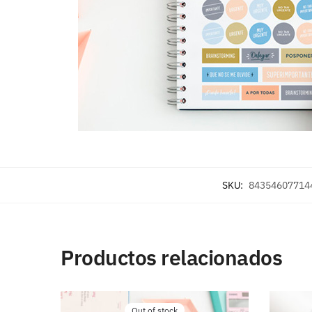
SKU:
84354607714
Productos relacionados
Out of stock