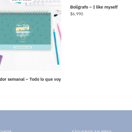
Bolígrafo – I like myself
$
6.990
ador semanal – Todo lo que voy
TANOS
SÍGUENOS EN RRSS