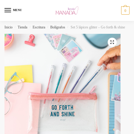
MENU
0
Inicio
/
Tienda
/
Escritura
/
Bolígrafos
/
Set 5 lápices glitter – Go forth & shine
🔍