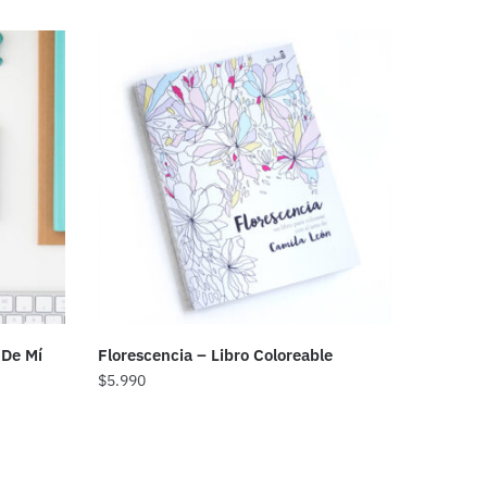
 De Mí
Florescencia – Libro Coloreable
$
5.990