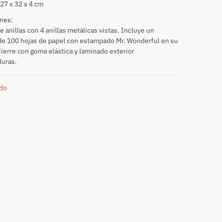
27 x 32 x 4 cm
nes:
e anillas con 4 anillas metálicas vistas. Incluye un
e 100 hojas de papel con estampado Mr. Wonderful en su
 Cierre con goma elástica y laminado exterior
duras.
do