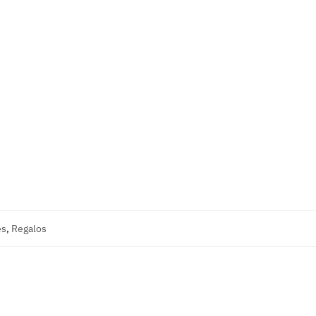
es
,
Regalos