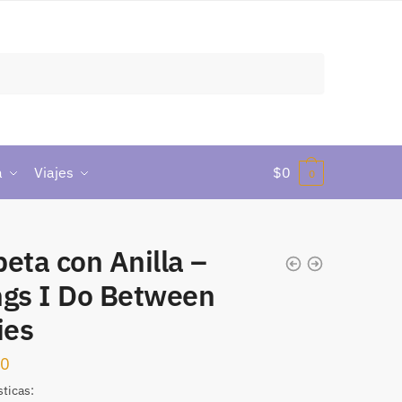
a
Viajes
$
0
0
eta con Anilla –
ngs I Do Between
ies
00
sticas: