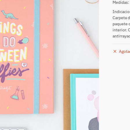
Medidas: 
Indicacio
Carpeta d
paquete d
interior.
antirraya
Agota