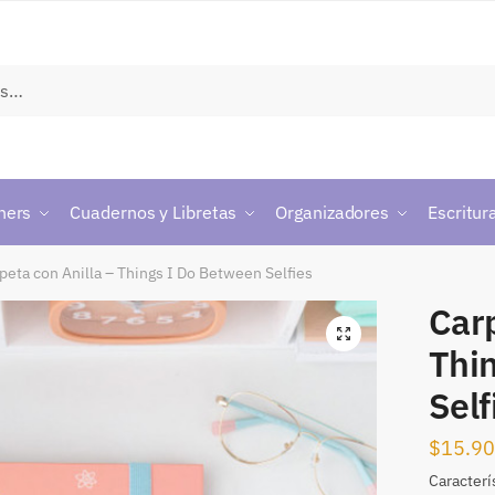
ners
Cuadernos y Libretas
Organizadores
Escritur
peta con Anilla – Things I Do Between Selfies
Carp
🔍
Thi
Self
$
15.9
Caracterí