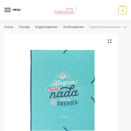
MENU
0
Inicio
/
Tienda
/
Organizadores
/
Archivadores
/
Carpeta Separadora – ¡Ale