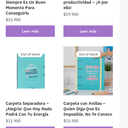
Siempre Es Un Buen
productividad – ¡A por
Momento Para
ello!
Conseguirlo
$
19.900
$
15.900
Leer más
Leer más
Out of stock
Out of stock
Carpeta Separadora –
Carpeta con Anillas –
¡Alegría! Que Hoy Nada
Quien Diga Que Es
Podrá Con Tu Energía
Imposible, No Te Conoce
$
11.900
$
15.900