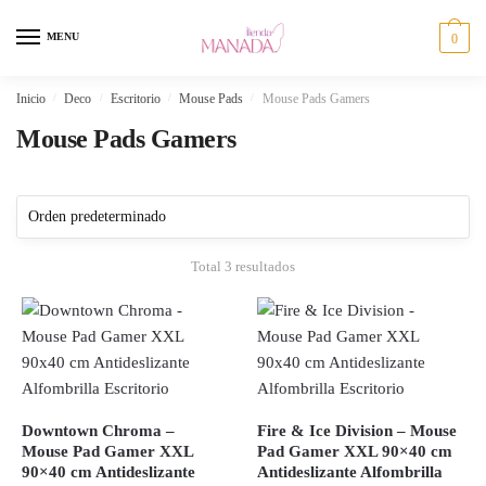
Skip
Skip
to
to
MENU
0
navigation
content
Inicio
/
Deco
/
Escritorio
/
Mouse Pads
/
Mouse Pads Gamers
Mouse Pads Gamers
Total 3 resultados
Downtown Chroma –
Fire & Ice Division – Mouse
Mouse Pad Gamer XXL
Pad Gamer XXL 90×40 cm
90×40 cm Antideslizante
Antideslizante Alfombrilla