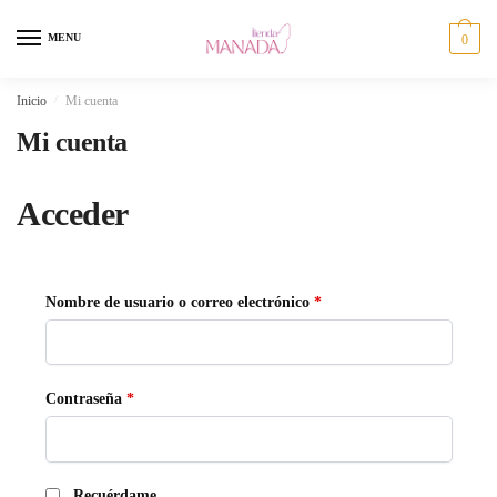
Skip
Skip
to
to
MENU
0
navigation
content
Inicio
/
Mi cuenta
Mi cuenta
Acceder
Obligatorio
Nombre de usuario o correo electrónico
*
Obligatorio
Contraseña
*
Recuérdame