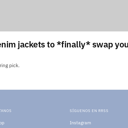
enim jackets to *finally* swap you
ring pick.
TANOS
SÍGUENOS EN RRSS
pp
Instagram