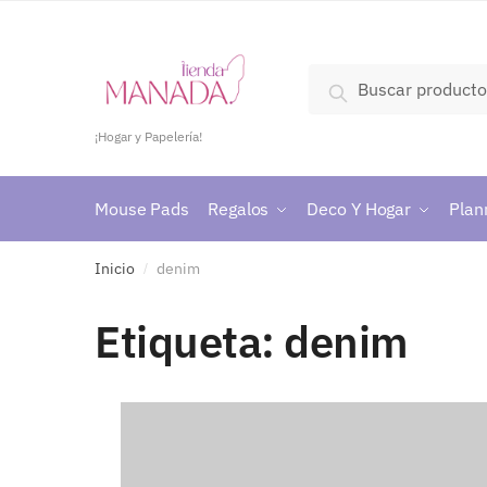
Skip
Skip
to
to
navigation
content
Buscar
Buscar
por:
¡Hogar y Papelería!
Mouse Pads
Regalos
Deco Y Hogar
Plan
Inicio
denim
/
Etiqueta:
denim