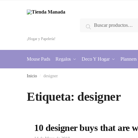
Skip
Skip
to
to
navigation
content
Buscar
Buscar
por:
¡Hogar y Papelería!
Mouse Pads
Regalos
Deco Y Hogar
Planners
Inicio
/
designer
Etiqueta:
designer
10 designer buys that are 