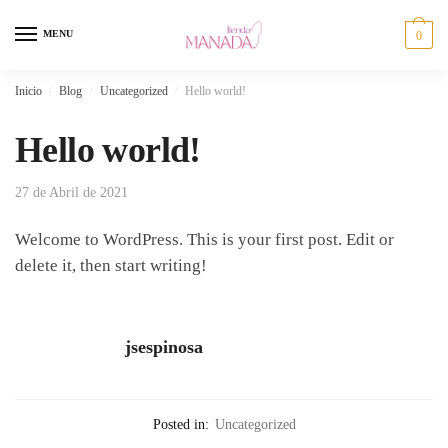
Skip
Skip
to
to
MENU
0
navigation
content
Inicio
/
Blog
/
Uncategorized
/
Hello world!
Hello world!
27 de Abril de 2021
Welcome to WordPress. This is your first post. Edit or
delete it, then start writing!
jsespinosa
Posted in:
Uncategorized