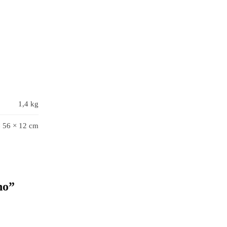
1,4 kg
× 56 × 12 cm
no”