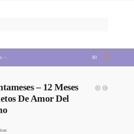
s
$
0
0
tameses – 12 Meses
etos De Amor Del
no
icas: