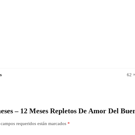
s
62 
meses – 12 Meses Repletos De Amor Del Bue
 campos requeridos están marcados
*