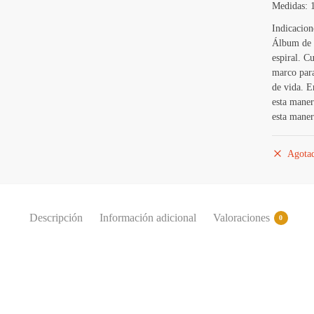
Medidas: 
Indicacion
Álbum de 
espiral. C
marco para
de vida. En
esta maner
esta maner
Agota
Descripción
Información adicional
Valoraciones
0