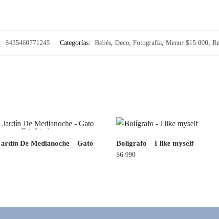
:
8435460771245
Categorías:
Bebés
,
Deco
,
Fotografía
,
Menor $15.000
,
Re
Out of stock
Jardín De Medianoche – Gato
Bolígrafo – I like myself
$
6.990