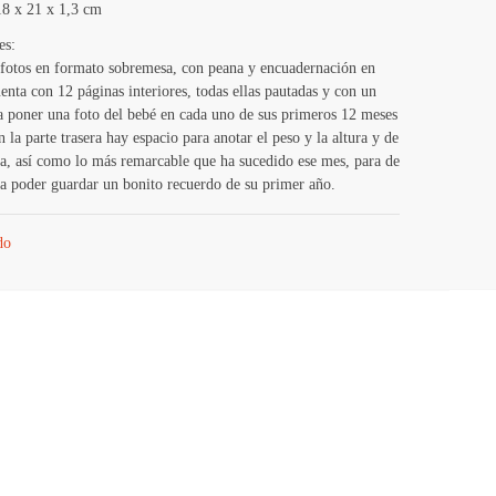
18 x 21 x 1,3 cm
es:
fotos en formato sobremesa, con peana y encuadernación en
uenta con 12 páginas interiores, todas ellas pautadas y con un
 poner una foto del bebé en cada uno de sus primeros 12 meses
 la parte trasera hay espacio para anotar el peso y la altura y de
a, así como lo más remarcable que ha sucedido ese mes, para de
a poder guardar un bonito recuerdo de su primer año.
do