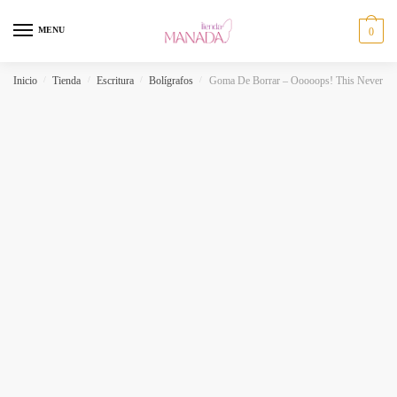
MENU
0
Inicio
/
Tienda
/
Escritura
/
Bolígrafos
/
Goma De Borrar – Ooooops! This Never H