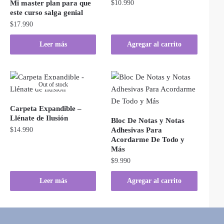
Mi master plan para que
$
10.990
este curso salga genial
$
17.990
Leer más
Agregar al carrito
Out of stock
Carpeta Expandible –
Llénate de Ilusión
Bloc De Notas y Notas
$
14.990
Adhesivas Para
Acordarme De Todo y
Más
$
9.990
Leer más
Agregar al carrito