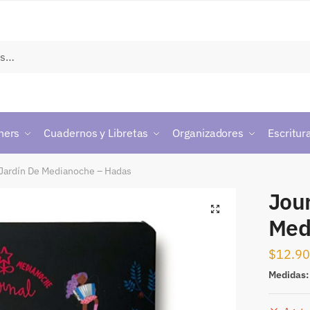
ners
Cuadernos y Libretas
Organizadores
Escritur
 Jardín De Medianoche – Hadas
Jour
🔍
Med
$
12.9
Medidas: