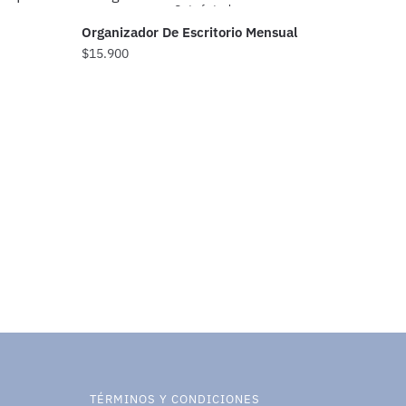
Out of stock
q
Organizador De Escritorio Mensual
$
15.900
TÉRMINOS Y CONDICIONES