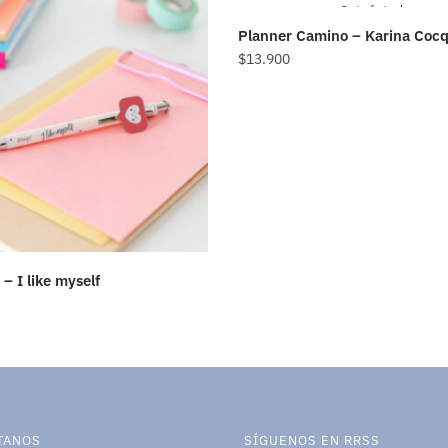
Out of stock
Planner Camino – Karina Coc
$
13.900
 – I like myself
TANOS
SÍGUENOS EN RRSS