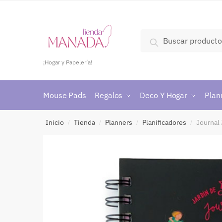
Buscar
¡Hogar y Papelería!
Mouse Pads
Regalos
Deco Y Hogar
Plan
Inicio
Tienda
Planners
Planificadores
Journal
/
/
/
/