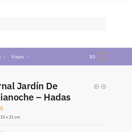
a
Viajes
$
0
0
nal Jardín De
ianoche – Hadas
00
15 x 21 cm