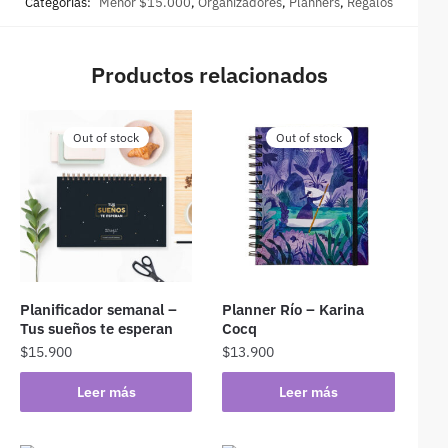
Categorías:
Menor $15.000
,
Organizadores
,
Planners
,
Regalos
Productos relacionados
Out of stock
Out of stock
Planificador semanal –
Planner Río – Karina
Tus sueños te esperan
Cocq
$
15.900
$
13.900
Leer más
Leer más