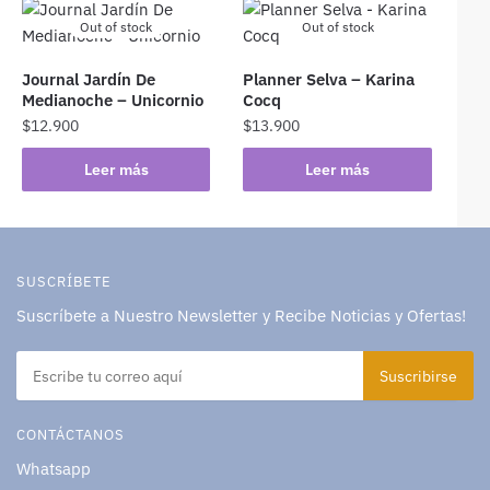
Out of stock
Out of stock
Journal Jardín De
Planner Selva – Karina
Medianoche – Unicornio
Cocq
$
12.900
$
13.900
Leer más
Leer más
SUSCRÍBETE
Suscríbete a Nuestro Newsletter y Recibe Noticias y Ofertas!
CONTÁCTANOS
Whatsapp