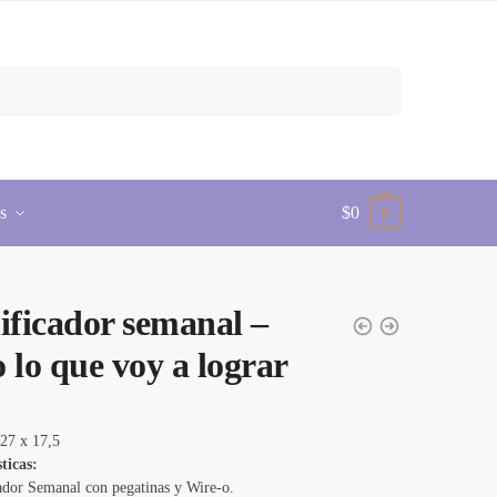
s
$
0
0
ificador semanal –
 lo que voy a lograr
27 x 17,5
ticas:
ador Semanal con pegatinas y Wire-o.