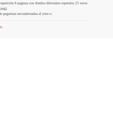
 repetición 8 paginas con diseños diferentes repetidos 25 veces
 pag).
de pegatinas encuadernadas al wire-o.
do