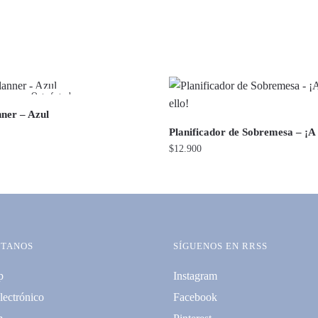
Out of stock
nner – Azul
Planificador de Sobremesa – ¡A 
$
12.900
TANOS
SÍGUENOS EN RRSS
p
Instagram
lectrónico
Facebook