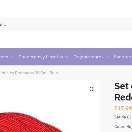
ners
Cuadernos y Libretas
Organizadores
Escritur
ividuales Redondos 38 Cm | Rojo
Set 
🔍
Red
$
17.9
Set de 6 
Color: Ro