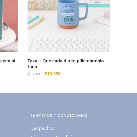
s genial
Taza – Que cada día te pille dándolo
todo
$
13.990
$
15.990
TÉRMINOS Y CONDICIONES
Despachos