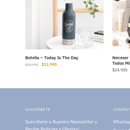
Botella – Today Is The Day
Neceser 
Todos Mis
$
13.990
$
15.990
$
24.900
SUSCRÍBETE
CONTÁC
Suscríbete a Nuestro Newsletter y
Whatsa
Recibe Noticias y Ofertas!