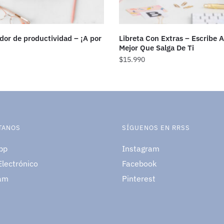
ador de productividad – ¡A por
Libreta Con Extras – Escribe 
Mejor Que Salga De Ti
$
15.990
TANOS
SÍGUENOS EN RRSS
pp
Instagram
Electrónico
Facebook
am
Pinterest