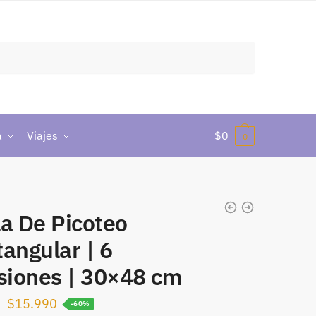
a
Viajes
$
0
0
la De Picoteo
angular | 6
isiones | 30×48 cm
$
15.990
-60%