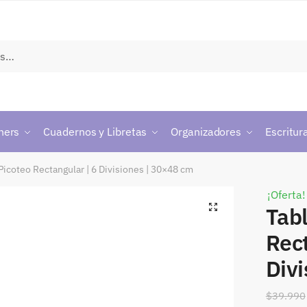
ners
Cuadernos y Libretas
Organizadores
Escritur
Picoteo Rectangular | 6 Divisiones | 30×48 cm
¡Oferta!
Tab
Rect
Div
$
39.990