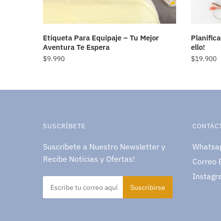
Etiqueta Para Equipaje – Tu Mejor
Planific
Aventura Te Espera
ello!
$
9.990
$
19.900
SUSCRÍBETE
CONTÁC
Suscríbete a Nuestro Newsletter y
Whatsa
Recibe Noticias y Ofertas!
Correo 
Instagr