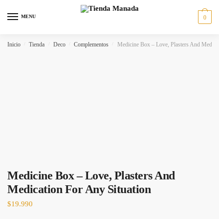
MENU
0
Inicio
/
Tienda
/
Deco
/
Complementos
/
Medicine Box – Love, Plasters And Medicat
Medicine Box – Love, Plasters And
Medication For Any Situation
$
19.990