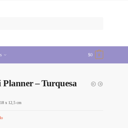
s
$
0
0
 Planner – Turquesa
18 x 12,5 cm
do