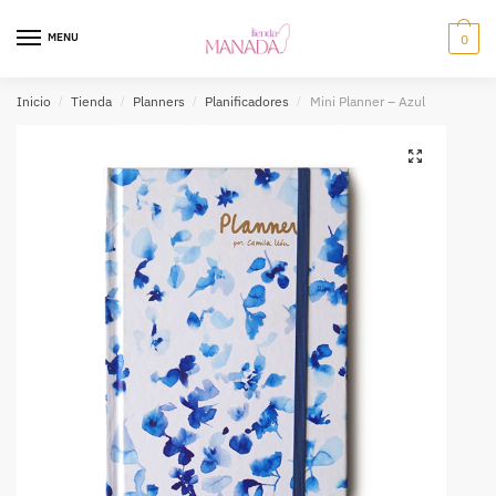
MENU
0
Inicio
/
Tienda
/
Planners
/
Planificadores
/
Mini Planner – Azul