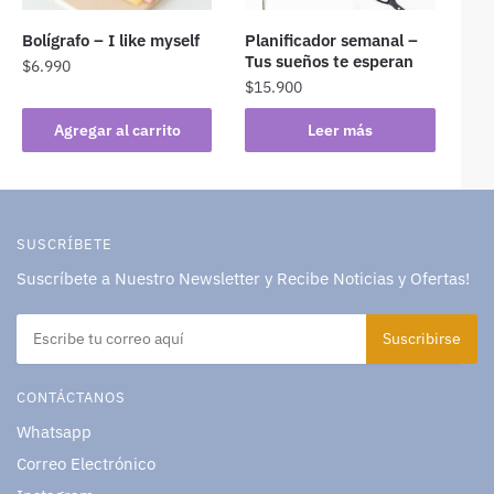
Bolígrafo – I like myself
Planificador semanal –
Tus sueños te esperan
$
6.990
$
15.900
Agregar al carrito
Leer más
SUSCRÍBETE
Suscríbete a Nuestro Newsletter y Recibe Noticias y Ofertas!
CONTÁCTANOS
Whatsapp
Correo Electrónico