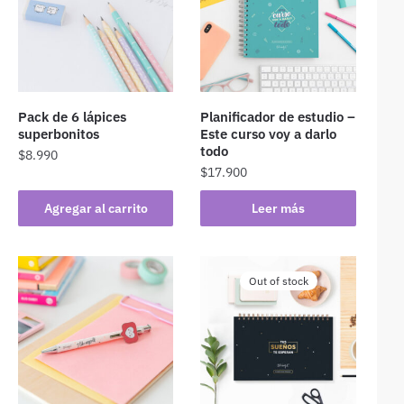
Pack de 6 lápices
Planificador de estudio –
superbonitos
Este curso voy a darlo
todo
$
8.990
$
17.900
Agregar al carrito
Leer más
Out of stock