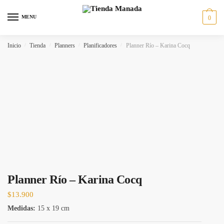
MENU
0
Inicio
/
Tienda
/
Planners
/
Planificadores
/
Planner Río – Karina Cocq
Planner Río – Karina Cocq
$
13.900
Medidas:
15 x 19 cm